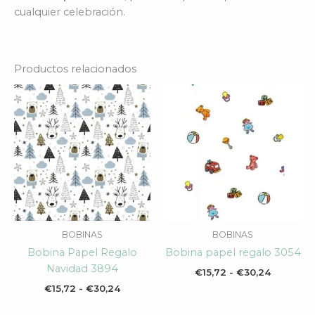
cualquier celebración.
Productos relacionados
Rango
Rango
de
de
precios:
precios:
desde
desde
€15,72
€15,72
hasta
hasta
€30,24
€30,24
BOBINAS
BOBINAS
Bobina Papel Regalo
Bobina papel regalo 3054
Navidad 3894
€
15,72
-
€
30,24
€
15,72
-
€
30,24