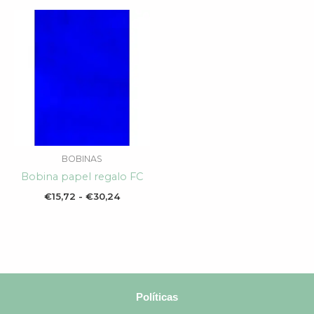
Rango
de
precios:
desde
€15,72
hasta
€30,24
BOBINAS
Bobina papel regalo FC
€
15,72
-
€
30,24
Políticas