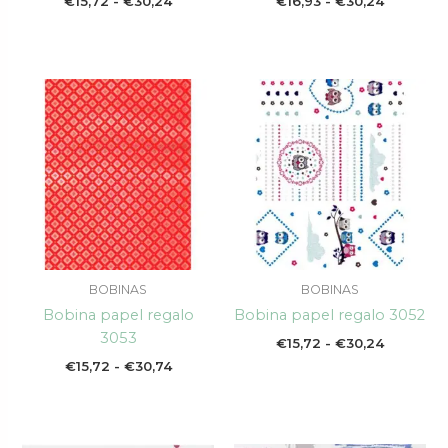
€
15,72
-
€
30,24
€
16,93
-
€
30,24
Rango
Rango
de
de
precios:
precios:
desde
desde
€15,72
€15,72
hasta
hasta
€30,74
€30,24
BOBINAS
BOBINAS
Bobina papel regalo
Bobina papel regalo 3052
3053
€
15,72
-
€
30,24
€
15,72
-
€
30,74