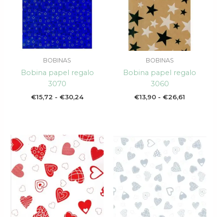
hasta
hasta
€30,24
€26,61
BOBINAS
BOBINAS
Bobina papel regalo
Bobina papel regalo
3070
3060
€
15,72
-
€
30,24
€
13,90
-
€
26,61
Rango
Rango
de
de
precios:
precios:
desde
desde
€15,72
€15,72
hasta
hasta
€30,24
€30,24