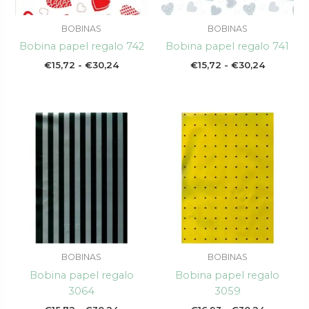
BOBINAS
BOBINAS
Bobina papel regalo 742
Bobina papel regalo 741
€
15,72
-
€
30,24
€
15,72
-
€
30,24
Rango
Rango
de
de
precios:
precios:
desde
desde
€15,72
€16,93
hasta
hasta
€30,24
€30,24
BOBINAS
BOBINAS
Bobina papel regalo
Bobina papel regalo
3064
3059