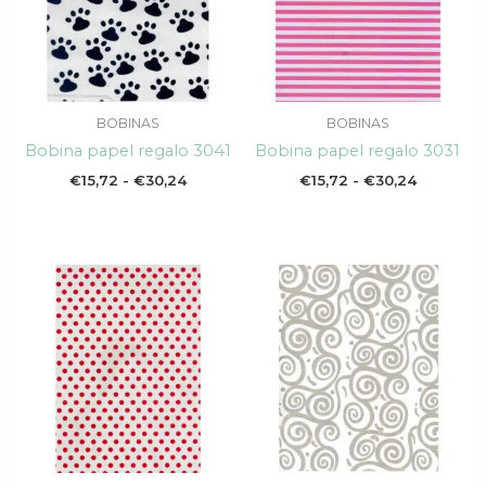
€30,24
€30,24
BOBINAS
BOBINAS
Bobina papel regalo 3041
Bobina papel regalo 3031
€
15,72
-
€
30,24
€
15,72
-
€
30,24
Rango
Rango
de
de
precios:
precios:
desde
desde
€15,72
€15,72
hasta
hasta
€30,74
€30,24