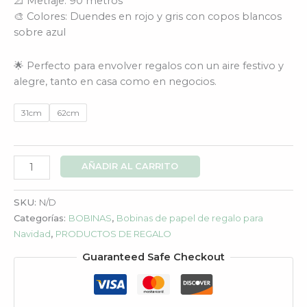
📐 Metraje: 90 metros
🎨 Colores: Duendes en rojo y gris con copos blancos
sobre azul
🌟 Perfecto para envolver regalos con un aire festivo y
alegre, tanto en casa como en negocios.
31cm
62cm
AÑADIR AL CARRITO
SKU:
N/D
Categorías:
BOBINAS
,
Bobinas de papel de regalo para
Navidad
,
PRODUCTOS DE REGALO
Guaranteed Safe Checkout