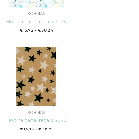
BOBINAS
Bobina papel regalo 3075
€
15,72
-
€
30,24
Rango
de
precios:
desde
€13,90
hasta
€26,61
BOBINAS
Bobina papel regalo 3060
€
13,90
-
€
26,61