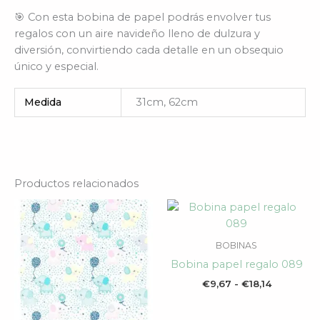
🎯 Con esta bobina de papel podrás envolver tus
regalos con un aire navideño lleno de dulzura y
diversión, convirtiendo cada detalle en un obsequio
único y especial.
Medida
31cm, 62cm
Productos relacionados
Rango
Rango
de
de
precios:
precios:
desde
desde
BOBINAS
€15,72
€9,67
Bobina papel regalo 089
hasta
hasta
€30,24
€18,14
€
9,67
-
€
18,14