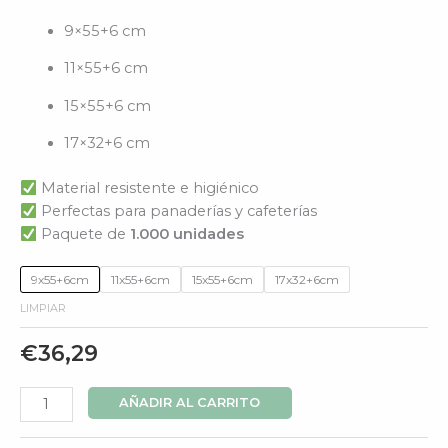
9×55+6 cm
11×55+6 cm
15×55+6 cm
17×32+6 cm
Material resistente e higiénico
Perfectas para panaderías y cafeterías
Paquete de
1.000 unidades
9x55+6cm
11x55+6cm
15x55+6cm
17x32+6cm
LIMPIAR
€
36,29
AÑADIR AL CARRITO